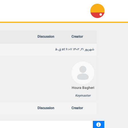
Discussion
Creator
شهریور 21, 1402 at 6:07 ق.ظ
Houra Bagheri
Keymaster
Discussion
Creator