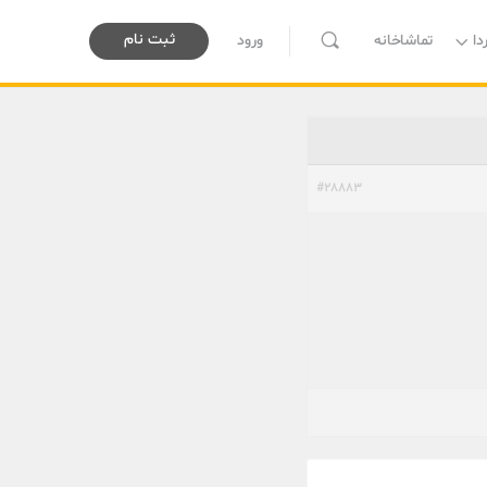
ثبت نام
دا
تماشاخانه
ورود
#28883