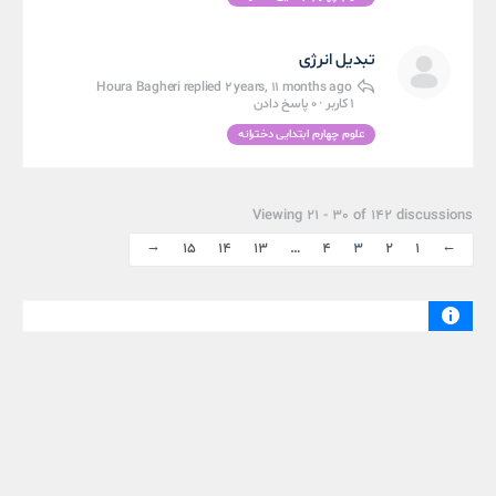
تبدیل‌ انرژی
Houra Bagheri
replied
2 years, 11 months ago
1 کاربر
·
0 پاسخ دادن
علوم چهارم ابتدایی دخترانه
Viewing 21 - 30 of 142 discussions
15
14
13
…
4
3
2
1
←
→