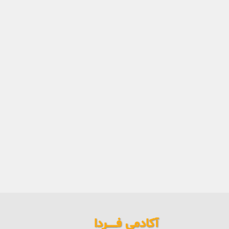
آکادمی فــــــردا