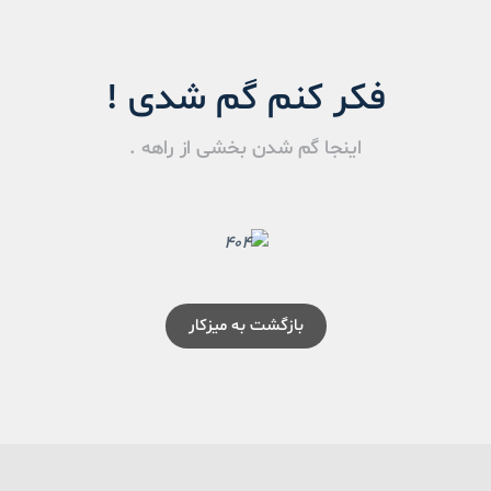
فکر کنم گم شدی !
اینجا گم شدن بخشی از راهه .
بازگشت به میزکار